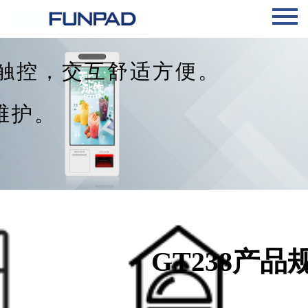
助
，交互舒适方便。
维护。
GT238产品