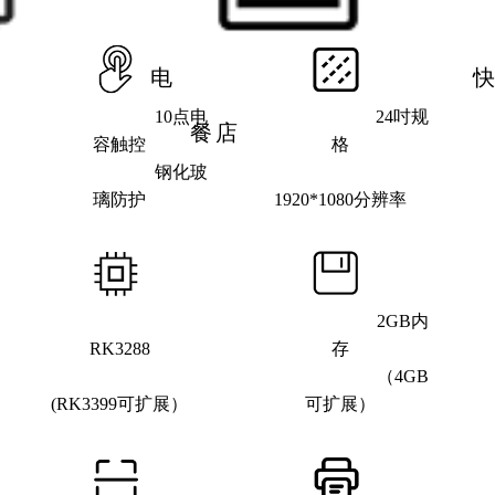
电
10点电
24吋规
餐店
容触控
格
钢化玻
璃防护
1920*1080分辨率
2GB内
RK3288
存
（4GB
(RK3399可扩展）
可扩展）